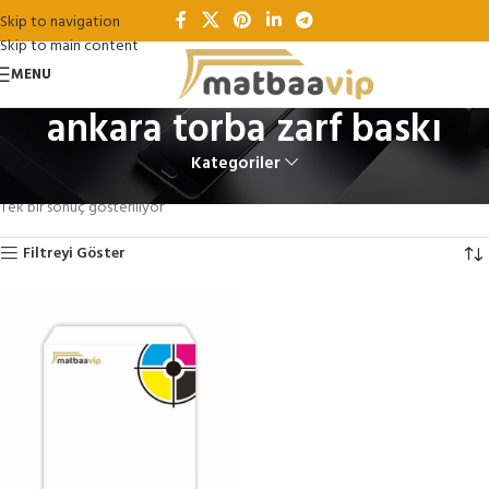
Skip to navigation
Skip to main content
MENU
ankara torba zarf baskı
Kategoriler
Ana Sayfa
Ürünler “ankara torba zarf baskı” olarak etiketlendi
Tek bir sonuç gösteriliyor
Filtreyi Göster