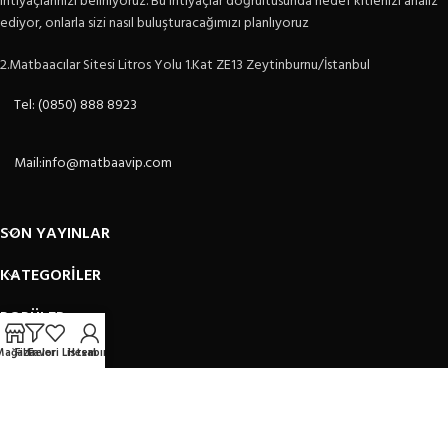
ihtiyaçlarınızı belirliyoruz. Bu ihtiyaçlar doğrultusunda hedef kitlenizi analiz
ediyor, onlarla sizi nasıl buluşturacağımızı planlıyoruz
2.Matbaacılar Sitesi Litros Yolu 1.Kat ZE13 Zeytinburnu/İstanbul
Tel: (0850) 888 8923
Mail:info@matbaavip.com
SON YAYINLAR
KATEGORİLER
POPÜLER
Mağaza
Filtreler
Favori Listem
Hesabım
KURUMSAL
MATBAAVİP
2023 DESİGN BY
ÇAĞRI TASARIM
. PREMIUM E-TİCARET TASARIMI.