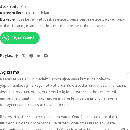
Stok kodu:
Yok
Kategoriler:
Etiket Baskıları
Etiketler:
bas kes etiket
,
baskes etiket
,
bursa baskes etiket
,
etiket baskı
,
etiket tasarım
,
istanbul baskes etiket
,
ücretsiz etiket tasarımı
Fiyat Talebi
Paylaş:
Açıklama
Baskes etiketleri, ürünlerinizin ambalajına veya kutusuna kolayca
yapıştırabileceğiniz küçük etiketlerdir. Bu etiketler, ürününüzün markasını,
fiyatını, boyutunu ve diğer önemli bilgileri gösterir. Baskes etiketleri,
ürünlerinizin tanıtımını yapmak ve müşterilerinize daha iyi bir alışveriş
deneyimi sunmak için son derece önemlidir.
Baskes etiketlerinin birçok avantajı vardır. Örneğin, bir baskes etiketi,
ürünlerinizin daha profesyonel ve düzenli görünmesini sağlar. Ayrıca,
müşterilerinize ürünleriniz hakkında önemli bilgileri kolayca ve hızlıca sağlar.