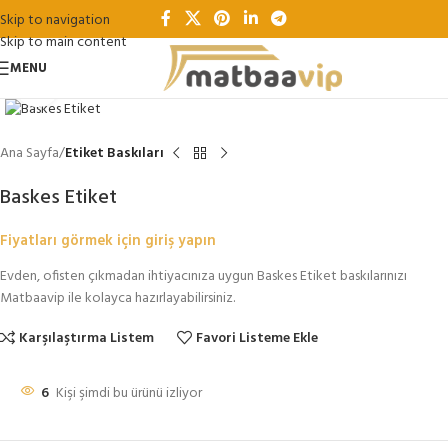
Skip to navigation
Skip to main content
MENU
Büyütmek için tıklayın
Ana Sayfa
Etiket Baskıları
Baskes Etiket
Fiyatları görmek için giriş yapın
Evden, ofisten çıkmadan ihtiyacınıza uygun Baskes Etiket baskılarınızı
Matbaavip ile kolayca hazırlayabilirsiniz.
Karşılaştırma Listem
Favori Listeme Ekle
6
Kişi şimdi bu ürünü izliyor