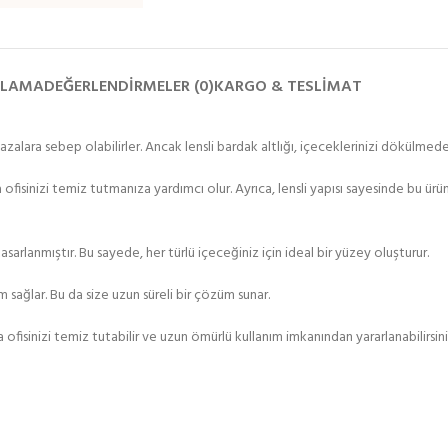
KLAMA
DEĞERLENDIRMELER (0)
KARGO & TESLIMAT
lara sebep olabilirler. Ancak lensli bardak altlığı, içeceklerinizi dökülmede
ofisinizi temiz tutmanıza yardımcı olur. Ayrıca, lensli yapısı sayesinde bu ür
sarlanmıştır. Bu sayede, her türlü içeceğiniz için ideal bir yüzey oluşturur.
sağlar. Bu da size uzun süreli bir çözüm sunar.
ya ofisinizi temiz tutabilir ve uzun ömürlü kullanım imkanından yararlanabilirsini