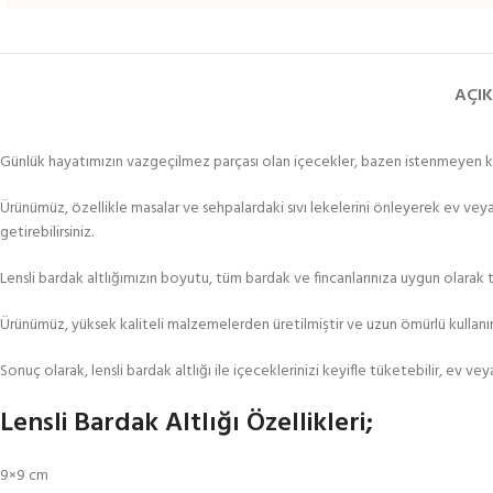
AÇI
Günlük hayatımızın vazgeçilmez parçası olan içecekler, bazen istenmeyen kaza
Ürünümüz, özellikle masalar ve sehpalardaki sıvı lekelerini önleyerek ev veya 
getirebilirsiniz.
Lensli bardak altlığımızın boyutu, tüm bardak ve fincanlarınıza uygun olarak ta
Ürünümüz, yüksek kaliteli malzemelerden üretilmiştir ve uzun ömürlü kullanım 
Sonuç olarak, lensli bardak altlığı ile içeceklerinizi keyifle tüketebilir, ev ve
Lensli Bardak Altlığı Özellikleri;
9×9 cm