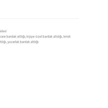
nleri
kare bardak altlığı
,
kişiye özel bardak altılığı
,
lensli
tlığı
,
yuvarlak bardak altlığı