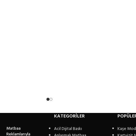
KATEGORİLER
POPÜLE
Matbaa
Acil Dijital Baskı
Kaşe Mode
Reklamlarıyla
Anlaşmalı Matbaa
Kartvizit 