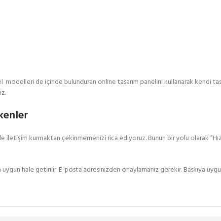
el modelleri de içinde bulunduran online tasarım panelini kullanarak kendi tasa
iz.
ekenler
imle iletişim kurmaktan çekinmemenizi rica ediyoruz. Bunun bir yolu olarak “Hı
ıya uygun hale getirilir. E-posta adresinizden onaylamanız gerekir. Baskıya uygun