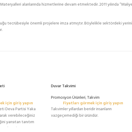
ateryalleri alanlarında hizmetlerine devam etmektedir. 2011 yılında “Maliye
duğu tecrübesiyle önemli projelere imza atmıştır. Böylelikle sektördeki yerin
r.
eti
Duvar Takvimi
Promosyon Ürünleri
,
Takvim
ek için giriş yapın
Fiyatları görmek için giriş yapın
eti Deva Partisi Yaka
Takvimler yıllardan beridir insanların
rak verebileceğiniz
vazgeçemediği bir üründür.
ğini yansıtan tanıtım
, Matbaavip