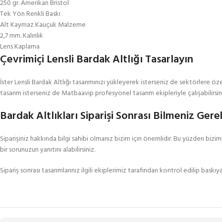
250 gr. Amerikan Bristol
Tek Yön Renkli Baskı
Alt Kaymaz Kauçuk Malzeme
2,7 mm. Kalınlık
Lens Kaplama
Çevrimiçi Lensli Bardak Altlığı Tasarlayın
İster Lensli Bardak Altlığı tasarımınızı yükleyerek isterseniz de sektörlere öz
tasarım isterseniz de Matbaavip profesyonel tasarım ekipleriyle çalışabilirsin
Bardak Altlıkları Siparişi Sonrası Bilmeniz Ger
Siparişiniz hakkında bilgi sahibi olmanız bizim için önemlidir. Bu yüzden biz
bir sorunuzun yanıtını alabilirsiniz.
Sipariş sonrası tasarımlarınız ilgili ekiplerimiz tarafından kontrol edilip bask