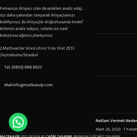
Firmanızın ihtiyacı olan dinamikleri analiz edip,
sizi daha yakından tanıyarak ihtiyaçlarınızı
belirliyoruz. Bu ihtiyaçlar doğrultusunda hedef
kitlenizi analiz ediyor, onlarla sizi nasıl
buluşturacağımızı planlıyoruz
2.Matbaacılar Sitesi Litros Yolu 1.Kat ZE13
Zeytinburnu/İstanbul
Tel: (0850) 888 8923
Mail:info@matbaavip.com
Reklam Vermek Neden
Mart 26, 2020
1 Yoru
MATBAAVİP
2023 DESİGN BY
ÇAĞRI TASARIM
. PREMIUM E-TİCARET TASARIMI.