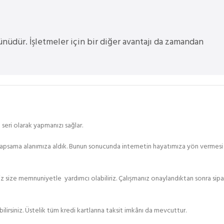
ünüdür. İşletmeler için bir diğer avantajı da zamandan
eri olarak yapmanızı sağlar.
 kapsama alanımıza aldık. Bunun sonucunda internetin hayatımıza yön vermesi 
 size memnuniyetle yardımcı olabiliriz. Çalışmanız onaylandıktan sonra sipariş
lirsiniz. Üstelik tüm kredi kartlarına taksit imkânı da mevcuttur.