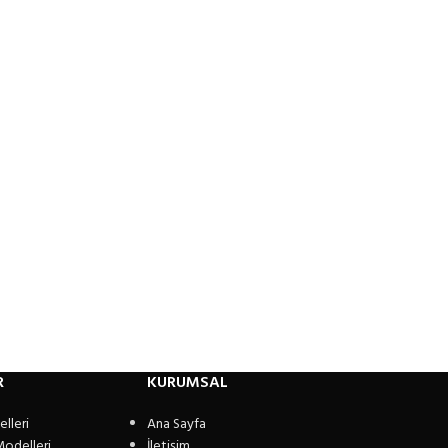
R
KURUMSAL
lleri
Ana Sayfa
Modelleri
İletişim