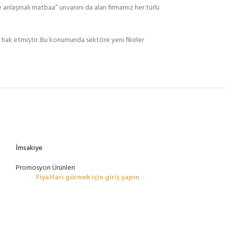
 anlaşmalı matbaa” unvanını da alan firmamız her türlü
i hak etmiştir. Bu konumunda sektöre yeni fikirler
İmsakiye
Kişiye Özel Masa 
Promosyon Ürünleri
Promosyon Ürünler
Fiyatları görmek için giriş yapın
Fiyatları g
Ofis hayatında çalış
olan masa takvimini
güzel bir hediyeye
Matbaavip yanınız