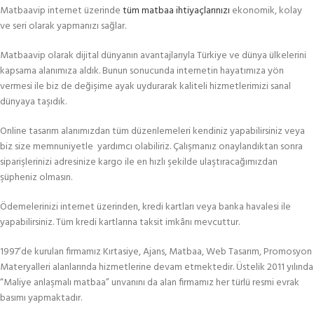
Matbaavip internet üzerinde
tüm matbaa ihtiyaçlarınızı
ekonomik, kolay
ve seri olarak yapmanızı sağlar.
Matbaavip olarak dijital dünyanın avantajlarıyla Türkiye ve dünya ülkelerini
kapsama alanımıza aldık. Bunun sonucunda internetin hayatımıza yön
vermesi ile biz de değişime ayak uydurarak kaliteli hizmetlerimizi sanal
dünyaya taşıdık.
Online tasarım alanımızdan tüm düzenlemeleri kendiniz yapabilirsiniz veya
biz size memnuniyetle yardımcı olabiliriz. Çalışmanız onaylandıktan sonra
siparişlerinizi adresinize kargo ile en hızlı şekilde ulaştıracağımızdan
şüpheniz olmasın.
Ödemelerinizi internet üzerinden, kredi kartları veya banka havalesi ile
yapabilirsiniz. Tüm kredi kartlarına taksit imkânı mevcuttur.
1997’de kurulan firmamız Kırtasiye, Ajans, Matbaa, Web Tasarım, Promosyon
Materyalleri alanlarında hizmetlerine devam etmektedir. Üstelik 2011 yılında
“Maliye anlaşmalı matbaa” unvanını da alan firmamız her türlü resmi evrak
basımı yapmaktadır.