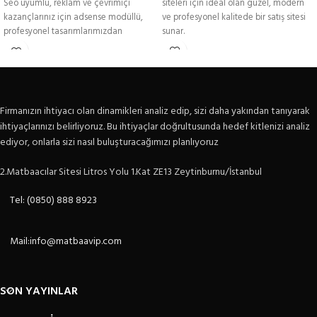
Seo uyumlu, reklam ve çevrimiçi
siteleri için ideal olan güzel, modern
kazançlarınız için adsense modüllü,
ve profesyonel kalitede bir satış sitesi
profesyonel tasarımlarımızdan
sunar.
dilediğini seçebilir, % 100
özelleştirebilirsiniz.
Firmanızın ihtiyacı olan dinamikleri analiz edip, sizi daha yakından tanıyarak
ihtiyaçlarınızı belirliyoruz. Bu ihtiyaçlar doğrultusunda hedef kitlenizi analiz
ediyor, onlarla sizi nasıl buluşturacağımızı planlıyoruz
2.Matbaacılar Sitesi Litros Yolu 1.Kat ZE13 Zeytinburnu/İstanbul
Tel: (0850) 888 8923
Mail:info@matbaavip.com
SON YAYINLAR