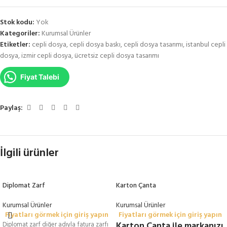
Stok kodu:
Yok
Kategoriler:
Kurumsal Ürünler
Etiketler:
cepli dosya
,
cepli dosya baskı
,
cepli dosya tasarımı
,
istanbul cepli
dosya
,
izmir cepli dosya
,
ücretsiz cepli dosya tasarımı
Fiyat Talebi
Paylaş:
İlgili ürünler
Diplomat Zarf
Karton Çanta
Kurumsal Ürünler
Kurumsal Ürünler
Fiyatları görmek için giriş yapın
Fiyatları görmek için giriş yapın
Karton Çanta ile markanızı
Diplomat zarf diğer adıyla fatura zarfı