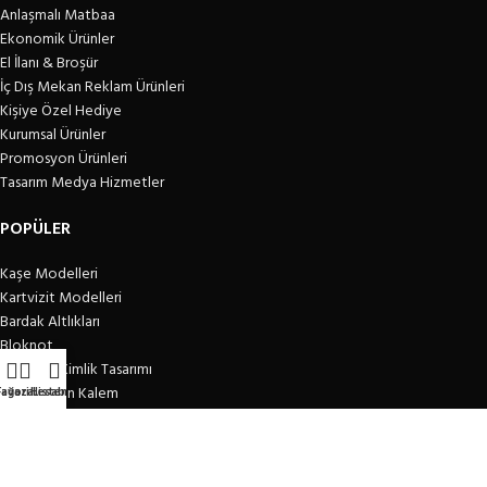
Anlaşmalı Matbaa
Ekonomik Ürünler
El İlanı & Broşür
İç Dış Mekan Reklam Ürünleri
Kişiye Özel Hediye
Kurumsal Ürünler
Promosyon Ürünleri
Tasarım Medya Hizmetler
POPÜLER
Kaşe Modelleri
Kartvizit Modelleri
Bardak Altlıkları
Bloknot
Kurumsal Kimlik Tasarımı
Promosyon Kalem
ağaza
Favori Listem
Hesabım
Takvim
Cep Kaşeler
Kişiye Özel Hediye