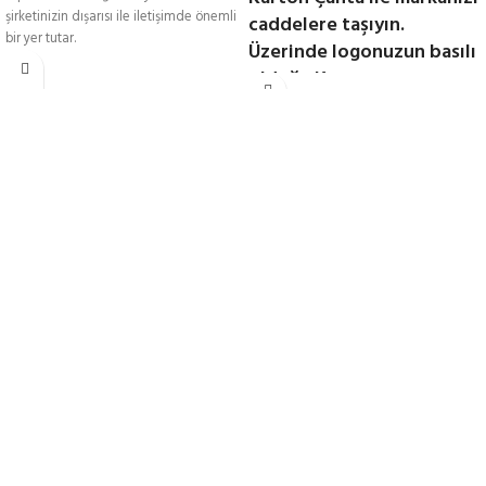
şirketinizin dışarısı ile iletişimde önemli
caddelere taşıyın.
bir yer tutar.
Üzerinde logonuzun basılı
olduğu Karton
Çantalar markanızın
değerine değer
katacaktır.
Karton Çanta siparişleriniz 7 Gün
içinde özenle üretilip kargoya teslim
edilir.