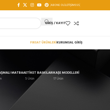
ABONE OL
İLETIŞIM
SSS
GIRIŞ / KAYIT
FIRSAT ÜRÜNLERİ
KURUMSAL GİRİŞ
AŞMALI MATBAA
ETIKET BASKILARI
KAŞE MODELLERI
ün
5 Ürün
17 Ürün
18
24