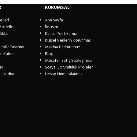
R
KURUMSAL
lleri
Ana Sayfa
Modelleri
İletişim
ıkları
Kalite Politikamız
Kişisel Verilerin Korunması
imlik Tasarımı
Makina Parkurumuz
n Kalem
Blog
Mesafeli Satış Sözleşmesi
er
Sosyal Sorumluluk Projeleri
el Hediye
Hesap Numaralarımız