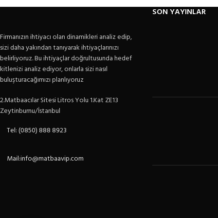
SON YAYINLAR
Firmanızın ihtiyacı olan dinamikleri analiz edip,
sizi daha yakından tanıyarak ihtiyaçlarınızı
belirliyoruz. Bu ihtiyaçlar doğrultusunda hedef
kitlenizi analiz ediyor, onlarla sizi nasıl
buluşturacağımızı planlıyoruz
2.Matbaacılar Sitesi Litros Yolu 1.Kat ZE13
Zeytinburnu/İstanbul
Tel: (0850) 888 8923
Mail:info@matbaavip.com