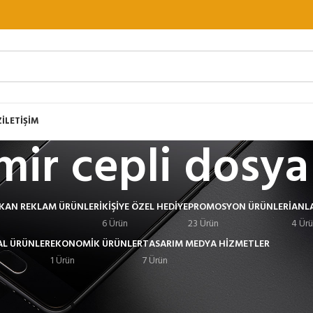
Z
İLETİŞİM
mir cepli dosya
EKAN REKLAM ÜRÜNLERI
KIŞIYE ÖZEL HEDIYE
PROMOSYON ÜRÜNLERI
ANL
6 Ürün
23 Ürün
4 Ür
L ÜRÜNLER
EKONOMIK ÜRÜNLER
TASARIM MEDYA HIZMETLER
1 Ürün
7 Ürün
Göster
9
12