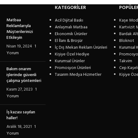
KATEGORİLER
POPÜLE
Matbaa
Acil Dijital Baskı
Kaşe Mode
Reklamlarıyla
Anlaşmalı Matbaa
Kartvizit 
Müşterilerinizi
Ekonomik Ürünler
Bardak Altl
Etkileyin
El İlanı & Broşür
Bloknot
Nisan 19, 2024
1
İç Dış Mekan Reklam Ürünleri
Kurumsal K
Yorum
Kişiye Özel Hediye
Promosyo
Kurumsal Ürünler
Takvim
Promosyon Ürünleri
Cep Kaşel
Bakım onarım
Tasarım Medya Hizmetler
Kişiye Öz
işlerinde güvenli
çalışma yöntemleri
Kasım 27, 2023
1
Yorum
İş kazası sayılan
haller!
Aralık 18, 2021
1
Yorum