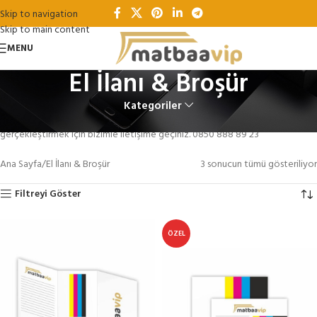
Skip to navigation
Skip to main content
MENU
El İlanı & Broşür
Kategoriler
El İlan
ı &
Broşür
işlerinizi
hızlı
,
kaliteli
ve
uygun
fiyat
avantajlarıyla
gerçekleştirmek için bizimle iletişime geçiniz. 0850 888 89 23
Ana Sayfa
El İlanı & Broşür
3 sonucun tümü gösteriliyor
Filtreyi Göster
ÖZEL