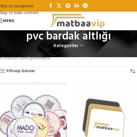
Skip to navigation
Skip to main content
MENU
pvc bardak altlığı
Kategoriler
Ana Sayfa
Ürünler “pvc bardak altlığı” olarak etiketlendi
6 sonucun tümü gösteriliyor
Filtreyi Göster