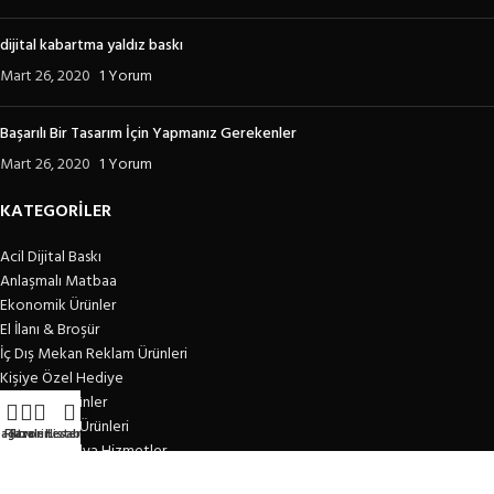
dijital kabartma yaldız baskı
Mart 26, 2020
1 Yorum
Başarılı Bir Tasarım İçin Yapmanız Gerekenler
Mart 26, 2020
1 Yorum
KATEGORİLER
Acil Dijital Baskı
Anlaşmalı Matbaa
Ekonomik Ürünler
El İlanı & Broşür
İç Dış Mekan Reklam Ürünleri
Kişiye Özel Hediye
Kurumsal Ürünler
Promosyon Ürünleri
ağaza
Filtreler
Favori Listem
Hesabım
Tasarım Medya Hizmetler