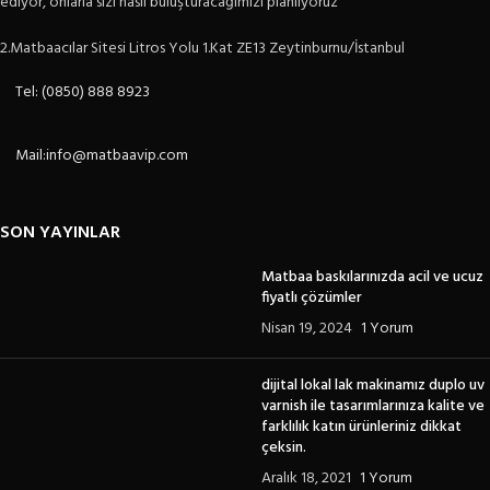
ediyor, onlarla sizi nasıl buluşturacağımızı planlıyoruz
2.Matbaacılar Sitesi Litros Yolu 1.Kat ZE13 Zeytinburnu/İstanbul
Tel: (0850) 888 8923
Mail:info@matbaavip.com
SON YAYINLAR
Matbaa baskılarınızda acil ve ucuz
fiyatlı çözümler
Nisan 19, 2024
1 Yorum
dijital lokal lak makinamız duplo uv
varnish ile tasarımlarınıza kalite ve
farklılık katın ürünleriniz dikkat
çeksin.
Aralık 18, 2021
1 Yorum