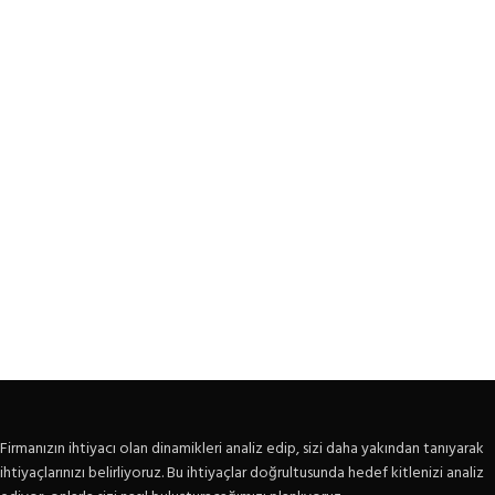
Firmanızın ihtiyacı olan dinamikleri analiz edip, sizi daha yakından tanıyarak
ihtiyaçlarınızı belirliyoruz. Bu ihtiyaçlar doğrultusunda hedef kitlenizi analiz