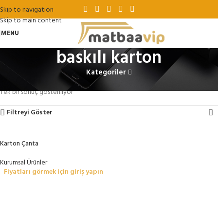
Skip to navigation
Skip to main content
MENU
baskılı karton
Kategoriler
Ana Sayfa
Ürünler “baskılı karton” olarak etiketlendi
Tek bir sonuç gösteriliyor
Filtreyi Göster
Karton Çanta
Kurumsal Ürünler
Fiyatları görmek için giriş yapın