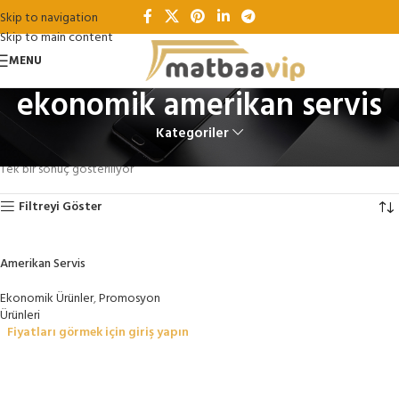
Skip to navigation
Skip to main content
MENU
ekonomik amerikan servis
Kategoriler
Ana Sayfa
Ürünler “ekonomik amerikan servis” olarak etiketlendi
Tek bir sonuç gösteriliyor
Filtreyi Göster
Amerikan Servis
Ekonomik Ürünler
,
Promosyon
Ürünleri
Fiyatları görmek için giriş yapın