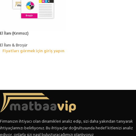
El İlanı (Kırımsız)
El İlanı & Broşür
Fiyatları görmek için giriş yapın
Firmanızın ihtiyacı olan dinamikleri analiz edip, sizi daha yakından tanıyarak
ihtiyaçlarınızı belirliyoruz. Bu ihtiyaçlar doğrultusunda hedef kitlenizi analiz
ediyor, onlarla sizi nasıl buluşturacağımızı planlıyoruz