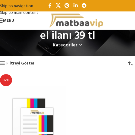
Skip to navigation
Skip to main content
MENU
el ilanı 39 tl
Kategoriler
Ana Sayfa
Ürünler “el ilanı 39 tl” olarak etiketlendi
Tek bir sonuç gösteriliyor
Filtreyi Göster
ÖZEL