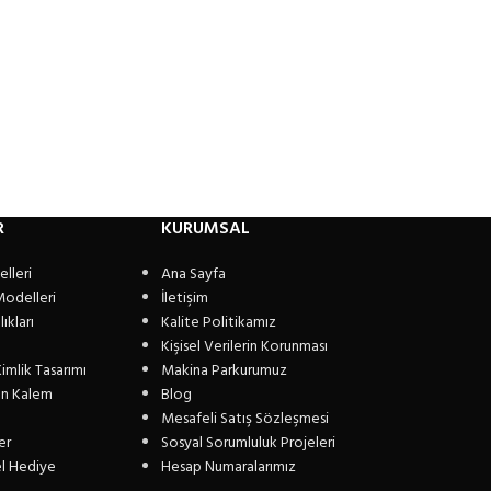
R
KURUMSAL
lleri
Ana Sayfa
Modelleri
İletişim
ıkları
Kalite Politikamız
Kişisel Verilerin Korunması
imlik Tasarımı
Makina Parkurumuz
n Kalem
Blog
Mesafeli Satış Sözleşmesi
er
Sosyal Sorumluluk Projeleri
el Hediye
Hesap Numaralarımız