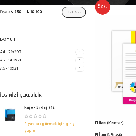
ÖZEL
Fiyat:
₺ 350
—
₺ 10.100
FILTRELE
BOYUT
A4 - 21x29.7
1
A5 - 14.8x21
1
A6 - 10x21
1
İLGINIZI ÇEKEBILIR
Kaşe - Sırdaş 912
El İlanı (Kırımsız)
Fiyatları görmek için giriş
yapın
El İlanı & Broşür