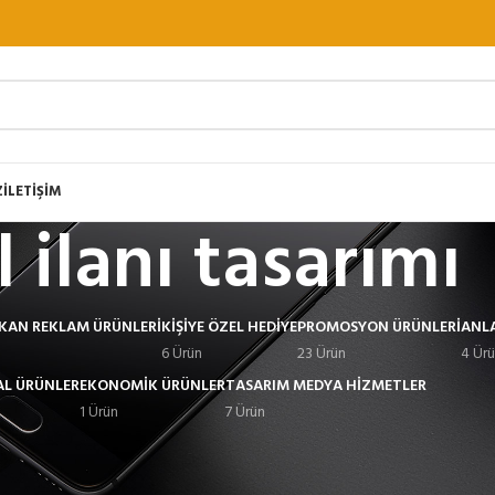
Z
İLETİŞİM
l ilanı tasarımı
EKAN REKLAM ÜRÜNLERI
KIŞIYE ÖZEL HEDIYE
PROMOSYON ÜRÜNLERI
ANL
6 Ürün
23 Ürün
4 Ür
L ÜRÜNLER
EKONOMIK ÜRÜNLER
TASARIM MEDYA HIZMETLER
1 Ürün
7 Ürün
Göster
9
12