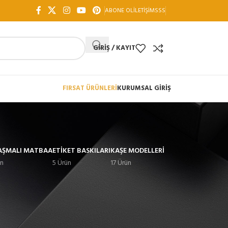
ABONE OL
İLETIŞIM
SSS
GIRIŞ / KAYIT
FIRSAT ÜRÜNLERİ
KURUMSAL GİRİŞ
AŞMALI MATBAA
ETIKET BASKILARI
KAŞE MODELLERI
ün
5 Ürün
17 Ürün
18
24