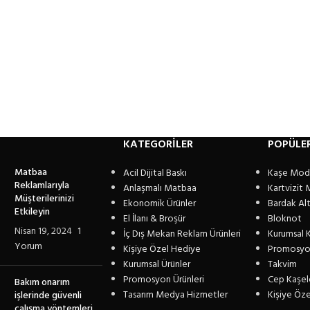
KATEGORİLER
POPÜLE
Matbaa
Acil Dijital Baskı
Kaşe Mode
Reklamlarıyla
Anlaşmalı Matbaa
Kartvizit 
Müşterilerinizi
Ekonomik Ürünler
Bardak Altl
Etkileyin
El İlanı & Broşür
Bloknot
Nisan 19, 2024
1
İç Dış Mekan Reklam Ürünleri
Kurumsal K
Yorum
Kişiye Özel Hediye
Promosyo
Kurumsal Ürünler
Takvim
Promosyon Ürünleri
Cep Kaşel
Bakım onarım
Tasarım Medya Hizmetler
Kişiye Öz
işlerinde güvenli
çalışma yöntemleri