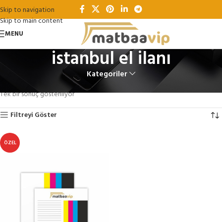
Skip to navigation
Skip to main content
MENU
istanbul el ilanı
Kategoriler
Ana Sayfa
Ürünler “istanbul el ilanı” olarak etiketlendi
Tek bir sonuç gösteriliyor
Filtreyi Göster
ÖZEL