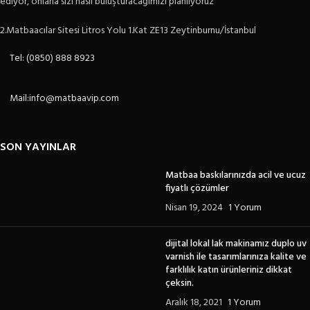
ediyor, onlarla sizi nasıl buluşturacağımızı planlıyoruz
2.Matbaacılar Sitesi Litros Yolu 1.Kat ZE13 Zeytinburnu/İstanbul
Tel: (0850) 888 8923
Mail:info@matbaavip.com
SON YAYINLAR
Matbaa baskılarınızda acil ve ucuz
fiyatlı çözümler
Nisan 19, 2024
1 Yorum
dijital lokal lak makinamız duplo uv
varnish ile tasarımlarınıza kalite ve
farklılık katın ürünleriniz dikkat
çeksin.
Aralık 18, 2021
1 Yorum