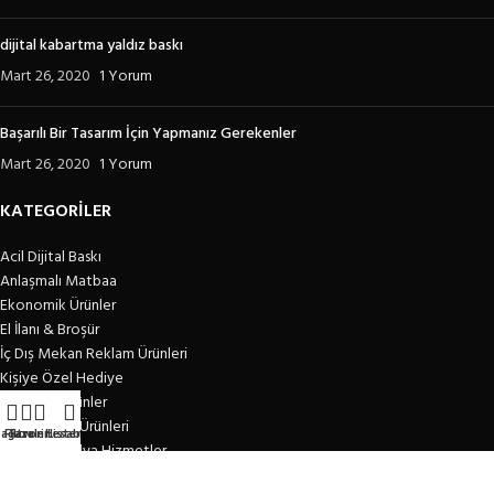
dijital kabartma yaldız baskı
Mart 26, 2020
1 Yorum
Başarılı Bir Tasarım İçin Yapmanız Gerekenler
Mart 26, 2020
1 Yorum
KATEGORİLER
Acil Dijital Baskı
Anlaşmalı Matbaa
Ekonomik Ürünler
El İlanı & Broşür
İç Dış Mekan Reklam Ürünleri
Kişiye Özel Hediye
Kurumsal Ürünler
Promosyon Ürünleri
ağaza
Filtreler
Favori Listem
Hesabım
Tasarım Medya Hizmetler