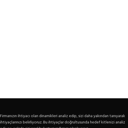
Firmanızın ihtiyacı olan dinamikleri analiz edip, sizi daha yakından tanıyarak
ihtiyaçlarınızı belirliyoruz. Bu ihtiyaçlar doğrultusunda hedef kitlenizi analiz