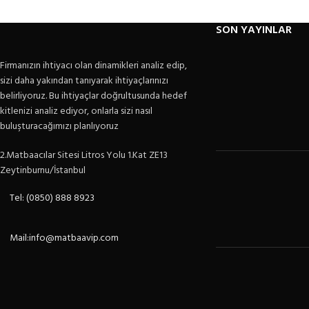
SON YAYINLAR
Firmanızın ihtiyacı olan dinamikleri analiz edip,
sizi daha yakından tanıyarak ihtiyaçlarınızı
belirliyoruz. Bu ihtiyaçlar doğrultusunda hedef
kitlenizi analiz ediyor, onlarla sizi nasıl
buluşturacağımızı planlıyoruz
2.Matbaacılar Sitesi Litros Yolu 1.Kat ZE13
Zeytinburnu/İstanbul
Tel: (0850) 888 8923
Mail:info@matbaavip.com