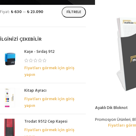
Fiyat:
₺ 630
—
₺ 23.090
FILTRELE
İLGINIZI ÇEKEBILIR
Kaşe - Sırdaş 912
Fiyatları görmek için giriş
yapın
Kitap Ayracı
Fiyatları görmek için giriş
yapın
Ayaklı Dik Bloknot
Promosyon Ürünleri
,
B
Trodat 9512 Cep Kaşesi
Fiyatları görm
Fiyatları görmek için giriş