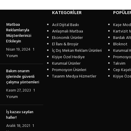
KATEGORİLER
POPÜLE
Matbaa
Acil Dijital Baskı
Kaşe Mode
Reklamlarıyla
Anlaşmalı Matbaa
Kartvizit 
Müşterilerinizi
Ekonomik Ürünler
Bardak Altl
Etkileyin
El İlanı & Broşür
Bloknot
Nisan 19, 2024
1
İç Dış Mekan Reklam Ürünleri
Kurumsal K
Yorum
Kişiye Özel Hediye
Promosyo
Kurumsal Ürünler
Takvim
Promosyon Ürünleri
Cep Kaşel
Bakım onarım
Tasarım Medya Hizmetler
Kişiye Öz
işlerinde güvenli
çalışma yöntemleri
Kasım 27, 2023
1
Yorum
İş kazası sayılan
haller!
Aralık 18, 2021
1