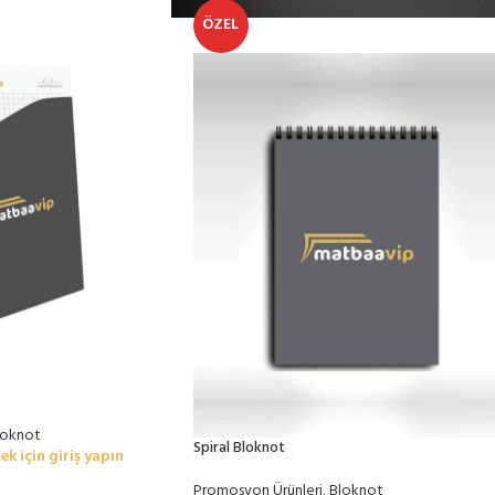
ÖZEL
loknot
Spiral Bloknot
ek için giriş yapın
Promosyon Ürünleri
,
Bloknot