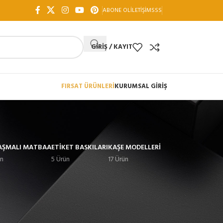
ABONE OL
İLETIŞIM
SSS
GIRIŞ / KAYIT
FIRSAT ÜRÜNLERİ
KURUMSAL GİRİŞ
AŞMALI MATBAA
ETIKET BASKILARI
KAŞE MODELLERI
ün
5 Ürün
17 Ürün
18
24