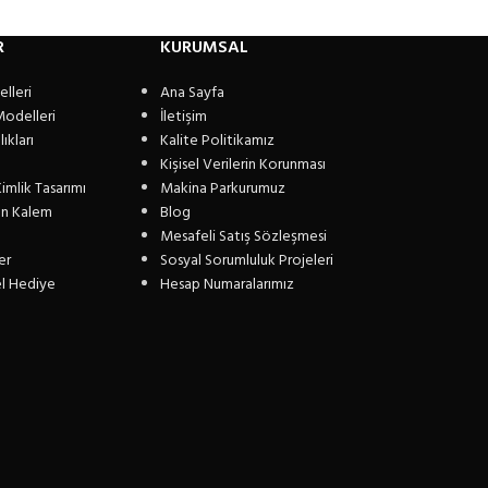
R
KURUMSAL
lleri
Ana Sayfa
Modelleri
İletişim
ıkları
Kalite Politikamız
Kişisel Verilerin Korunması
imlik Tasarımı
Makina Parkurumuz
n Kalem
Blog
Mesafeli Satış Sözleşmesi
er
Sosyal Sorumluluk Projeleri
el Hediye
Hesap Numaralarımız