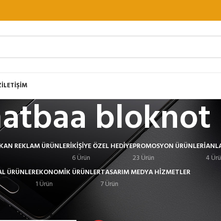
Z
İLETİŞİM
atbaa bloknot
EKAN REKLAM ÜRÜNLERI
KIŞIYE ÖZEL HEDIYE
PROMOSYON ÜRÜNLERI
ANL
6 Ürün
23 Ürün
4 Ür
L ÜRÜNLER
EKONOMIK ÜRÜNLER
TASARIM MEDYA HIZMETLER
1 Ürün
7 Ürün
Göster
9
12