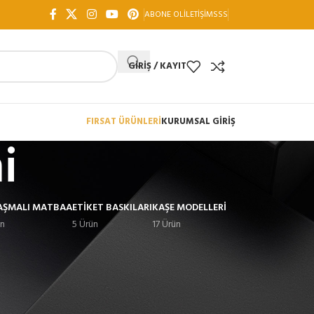
ABONE OL
İLETIŞIM
SSS
GIRIŞ / KAYIT
FIRSAT ÜRÜNLERİ
KURUMSAL GİRİŞ
i
AŞMALI MATBAA
ETIKET BASKILARI
KAŞE MODELLERI
ün
5 Ürün
17 Ürün
18
24