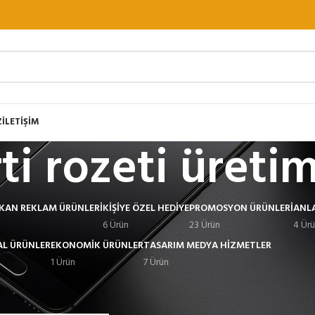
Z
İLETİŞİM
ti rozeti üretim
EKAN REKLAM ÜRÜNLERI
KIŞIYE ÖZEL HEDIYE
PROMOSYON ÜRÜNLERI
ANL
6 Ürün
23 Ürün
4 Ür
L ÜRÜNLER
EKONOMIK ÜRÜNLER
TASARIM MEDYA HIZMETLER
1 Ürün
7 Ürün
Göster
9
12