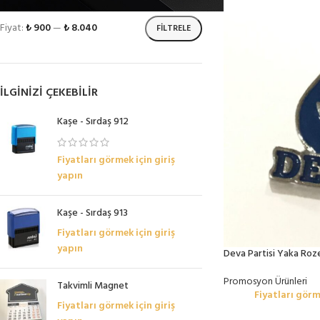
Fiyat:
₺ 900
—
₺ 8.040
FILTRELE
İLGINIZI ÇEKEBILIR
Kaşe - Sırdaş 912
Fiyatları görmek için giriş
yapın
Kaşe - Sırdaş 913
Fiyatları görmek için giriş
yapın
Deva Partisi Yaka Roz
Promosyon Ürünleri
Takvimli Magnet
Fiyatları görm
Fiyatları görmek için giriş