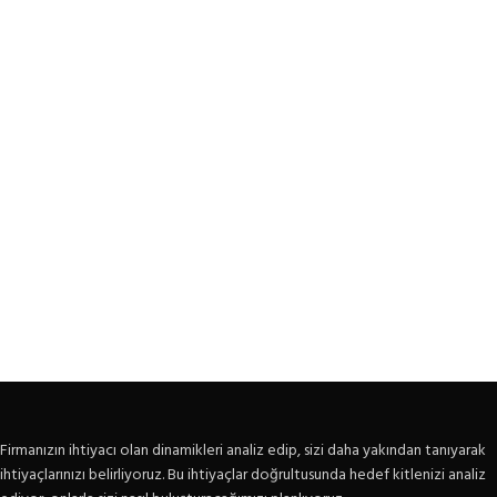
Firmanızın ihtiyacı olan dinamikleri analiz edip, sizi daha yakından tanıyarak
ihtiyaçlarınızı belirliyoruz. Bu ihtiyaçlar doğrultusunda hedef kitlenizi analiz