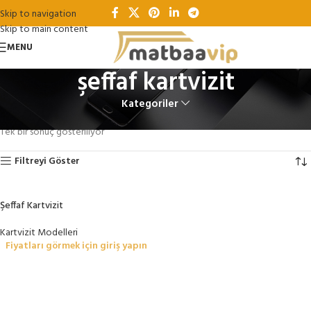
Skip to navigation
Skip to main content
MENU
şeffaf kartvizit
Kategoriler
Ana Sayfa
Ürünler “şeffaf kartvizit” olarak etiketlendi
Tek bir sonuç gösteriliyor
Filtreyi Göster
Şeffaf Kartvizit
Kartvizit Modelleri
Fiyatları görmek için giriş yapın