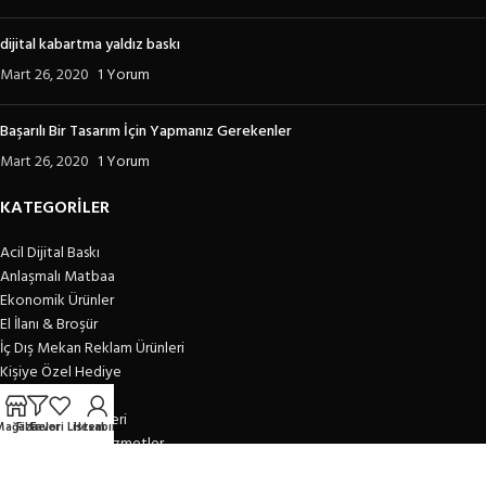
dijital kabartma yaldız baskı
Mart 26, 2020
1 Yorum
Başarılı Bir Tasarım İçin Yapmanız Gerekenler
Mart 26, 2020
1 Yorum
KATEGORİLER
Acil Dijital Baskı
Anlaşmalı Matbaa
Ekonomik Ürünler
El İlanı & Broşür
İç Dış Mekan Reklam Ürünleri
Kişiye Özel Hediye
Kurumsal Ürünler
Promosyon Ürünleri
Mağaza
Filtreler
Favori Listem
Hesabım
Tasarım Medya Hizmetler