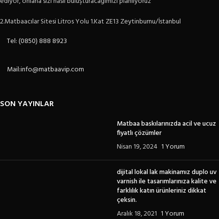
ediyor, onlarla sizi nasıl buluşturacağımızı planlıyoruz
2.Matbaacılar Sitesi Litros Yolu 1.Kat ZE13 Zeytinburnu/İstanbul
Tel: (0850) 888 8923
Mail:info@matbaavip.com
SON YAYINLAR
Matbaa baskılarınızda acil ve ucuz
fiyatlı çözümler
Nisan 19, 2024
1 Yorum
dijital lokal lak makinamız duplo uv
varnish ile tasarımlarınıza kalite ve
farklılık katın ürünleriniz dikkat
çeksin.
Aralık 18, 2021
1 Yorum