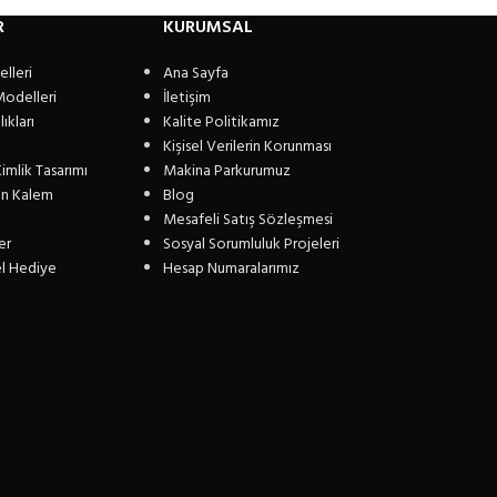
R
KURUMSAL
lleri
Ana Sayfa
Modelleri
İletişim
ıkları
Kalite Politikamız
Kişisel Verilerin Korunması
imlik Tasarımı
Makina Parkurumuz
n Kalem
Blog
Mesafeli Satış Sözleşmesi
er
Sosyal Sorumluluk Projeleri
el Hediye
Hesap Numaralarımız