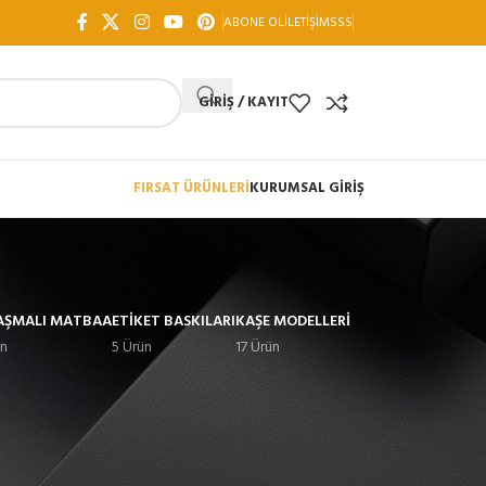
ABONE OL
İLETIŞIM
SSS
GIRIŞ / KAYIT
FIRSAT ÜRÜNLERİ
KURUMSAL GİRİŞ
AŞMALI MATBAA
ETIKET BASKILARI
KAŞE MODELLERI
ün
5 Ürün
17 Ürün
18
24