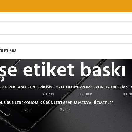
Z
İLETİŞİM
işe etiket baskı
EKAN REKLAM ÜRÜNLERI
KIŞIYE ÖZEL HEDIYE
PROMOSYON ÜRÜNLERI
ANL
6 Ürün
23 Ürün
4 Ür
L ÜRÜNLER
EKONOMIK ÜRÜNLER
TASARIM MEDYA HIZMETLER
1 Ürün
7 Ürün
Göster
9
12