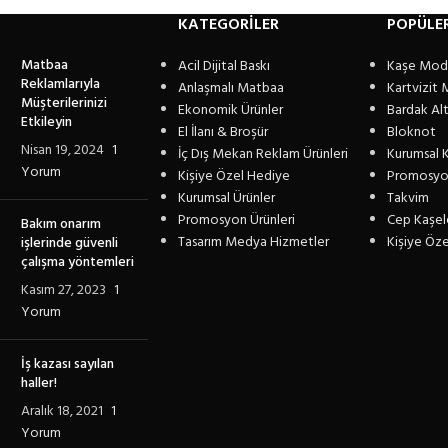
KATEGORİLER
POPÜLE
Matbaa
Acil Dijital Baskı
Kaşe Mode
Reklamlarıyla
Anlaşmalı Matbaa
Kartvizit 
Müşterilerinizi
Ekonomik Ürünler
Bardak Altl
Etkileyin
El İlanı & Broşür
Bloknot
Nisan 19, 2024
1
İç Dış Mekan Reklam Ürünleri
Kurumsal K
Yorum
Kişiye Özel Hediye
Promosyo
Kurumsal Ürünler
Takvim
Promosyon Ürünleri
Cep Kaşel
Bakım onarım
Tasarım Medya Hizmetler
Kişiye Öz
işlerinde güvenli
çalışma yöntemleri
Kasım 27, 2023
1
Yorum
İş kazası sayılan
haller!
Aralık 18, 2021
1
Yorum