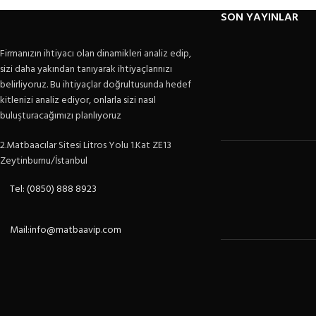
SON YAYINLAR
Firmanızın ihtiyacı olan dinamikleri analiz edip,
sizi daha yakından tanıyarak ihtiyaçlarınızı
belirliyoruz. Bu ihtiyaçlar doğrultusunda hedef
kitlenizi analiz ediyor, onlarla sizi nasıl
buluşturacağımızı planlıyoruz
2.Matbaacılar Sitesi Litros Yolu 1.Kat ZE13
Zeytinburnu/İstanbul
Tel: (0850) 888 8923
Mail:info@matbaavip.com