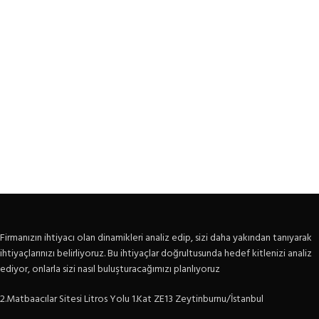
Firmanızın ihtiyacı olan dinamikleri analiz edip, sizi daha yakından tanıyarak
ihtiyaçlarınızı belirliyoruz. Bu ihtiyaçlar doğrultusunda hedef kitlenizi analiz
ediyor, onlarla sizi nasıl buluşturacağımızı planlıyoruz
2.Matbaacılar Sitesi Litros Yolu 1.Kat ZE13 Zeytinburnu/İstanbul