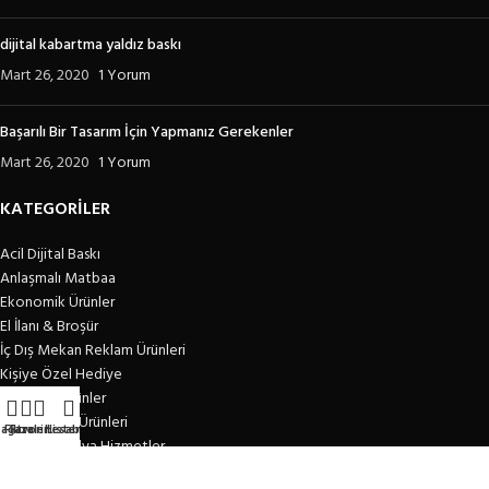
dijital kabartma yaldız baskı
Mart 26, 2020
1 Yorum
Başarılı Bir Tasarım İçin Yapmanız Gerekenler
Mart 26, 2020
1 Yorum
KATEGORİLER
Acil Dijital Baskı
Anlaşmalı Matbaa
Ekonomik Ürünler
El İlanı & Broşür
İç Dış Mekan Reklam Ürünleri
Kişiye Özel Hediye
Kurumsal Ürünler
Promosyon Ürünleri
ağaza
Filtreler
Favori Listem
Hesabım
Tasarım Medya Hizmetler