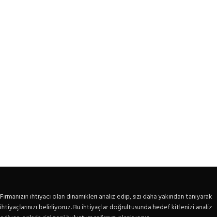
Firmanızın ihtiyacı olan dinamikleri analiz edip, sizi daha yakından tanıyarak
ihtiyaçlarınızı belirliyoruz. Bu ihtiyaçlar doğrultusunda hedef kitlenizi analiz