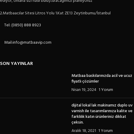
ediyor, onlarla sizi nasıl buluşturacağımızı planlıyoruz
2.Matbaacılar Sitesi Litros Yolu 1.Kat ZE13 Zeytinburnu/İstanbul
Tel: (0850) 888 8923
Mail:info@matbaavip.com
SON YAYINLAR
Matbaa baskılarınızda acil ve ucuz
fiyatlı çözümler
Nisan 19, 2024
1 Yorum
dijital lokal lak makinamız duplo uv
varnish ile tasarımlarınıza kalite ve
farklılık katın ürünleriniz dikkat
çeksin.
Aralık 18, 2021
1 Yorum