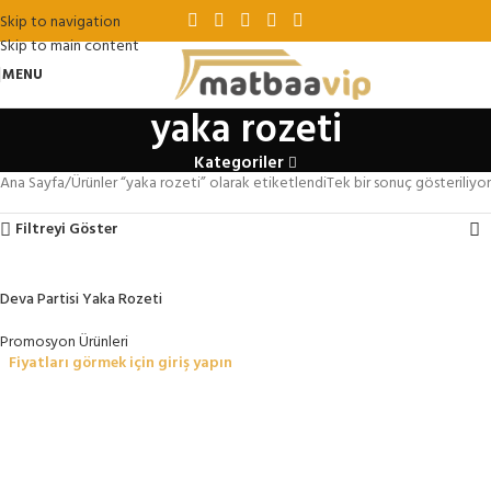
Skip to navigation
Skip to main content
MENU
yaka rozeti
Kategoriler
Ana Sayfa
Ürünler “yaka rozeti” olarak etiketlendi
Tek bir sonuç gösteriliyor
Filtreyi Göster
Deva Partisi Yaka Rozeti
Promosyon Ürünleri
Fiyatları görmek için giriş yapın