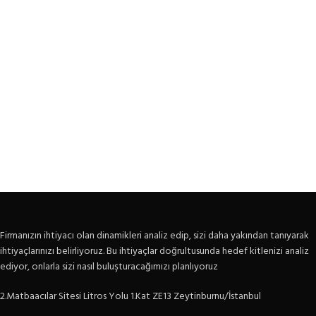
Firmanızın ihtiyacı olan dinamikleri analiz edip, sizi daha yakından tanıyarak
ihtiyaçlarınızı belirliyoruz. Bu ihtiyaçlar doğrultusunda hedef kitlenizi analiz
ediyor, onlarla sizi nasıl buluşturacağımızı planlıyoruz
2.Matbaacılar Sitesi Litros Yolu 1.Kat ZE13 Zeytinburnu/İstanbul