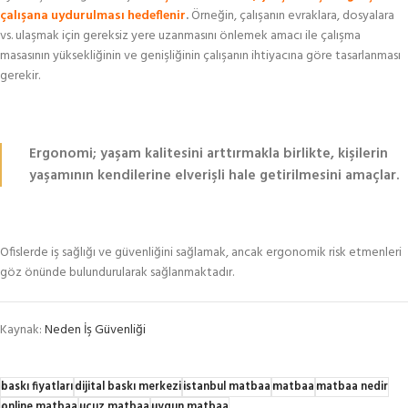
çalışana uydurulması hedeflenir
.
Örneğin, çalışanın evraklara, dosyalara
vs. ulaşmak için gereksiz yere uzanmasını önlemek amacı ile çalışma
masasının yüksekliğinin ve genişliğinin çalışanın ihtiyacına göre tasarlanması
gerekir.
Ergonomi; yaşam kalitesini arttırmakla birlikte, kişilerin
yaşamının kendilerine elverişli hale getirilmesini amaçlar.
Ofislerde iş sağlığı ve güvenliğini sağlamak, ancak ergonomik risk etmenleri
göz önünde bulundurularak sağlanmaktadır.
Kaynak:
Neden İş Güvenliği
baskı fiyatları
dijital baskı merkezi
istanbul matbaa
matbaa
matbaa nedir
online matbaa
ucuz matbaa
uygun matbaa